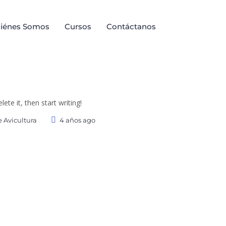
iénes Somos
Cursos
Contáctanos
ete it, then start writing!
 Avicultura
4 años ago